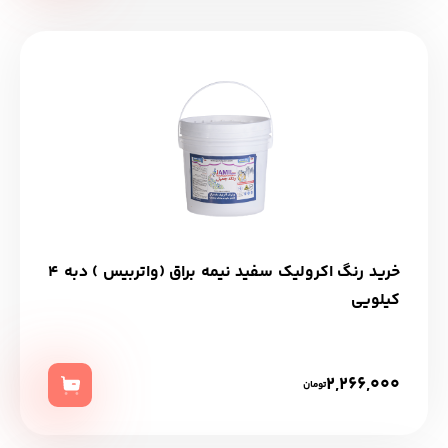
خرید رنگ اکرولیک سفید نیمه براق (واتربیس ) دبه 4
کیلویی
2,266,000
تومان