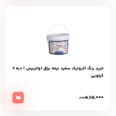
خرید رنگ اکرولیک سفید نیمه براق (واتربیس ) دبه 9
کیلویی
5,115,000
تومان