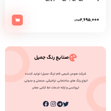
2,695,000
تومان
صنایع رنگ جمیل
ﺷﺮﮐﺖ ﻫﻮﻣﻦ ﺷﯿﻤﯽ ﻓﺎم (رﻧﮓ ﺟﻤﯿﻞ) ﺗﻮﻟﯿﺪ ﮐﻨﻨﺪه
اﻧﻮاع رﻧﮓ ﻫﺎی ﺳﺎﺧﺘﻤﺎﻧﯽ، ﺗﺮاﻓﯿﮑﯽ، ﺻﻨﻌﺘﯽ و ﺟﺪوﻟﯽ،
اﭘﻮﮐﺴﯽ و اراﺋﻪ ﺧﺪﻣﺎت ﺧﻂ ﮐﺸﯽ ﻣﻌﺎﺑﺮ