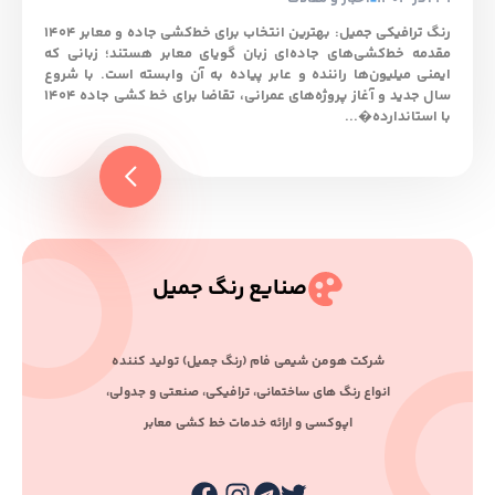
رنگ ترافیکی جمیل: بهترین انتخاب برای خط‌کشی جاده و معابر ۱۴۰۴
مقدمه خط‌کشی‌های جاده‌ای زبان گویای معابر هستند؛ زبانی که
ایمنی میلیون‌ها راننده و عابر پیاده به آن وابسته است. با شروع
سال جدید و آغاز پروژه‌های عمرانی، تقاضا برای خط کشی جاده ۱۴۰۴
با استاندارده�...
صنایع رنگ جمیل
ﺷﺮﮐﺖ ﻫﻮﻣﻦ ﺷﯿﻤﯽ ﻓﺎم (رﻧﮓ ﺟﻤﯿﻞ) ﺗﻮﻟﯿﺪ ﮐﻨﻨﺪه
اﻧﻮاع رﻧﮓ ﻫﺎی ﺳﺎﺧﺘﻤﺎﻧﯽ، ﺗﺮاﻓﯿﮑﯽ، ﺻﻨﻌﺘﯽ و ﺟﺪوﻟﯽ،
اﭘﻮﮐﺴﯽ و اراﺋﻪ ﺧﺪﻣﺎت ﺧﻂ ﮐﺸﯽ ﻣﻌﺎﺑﺮ