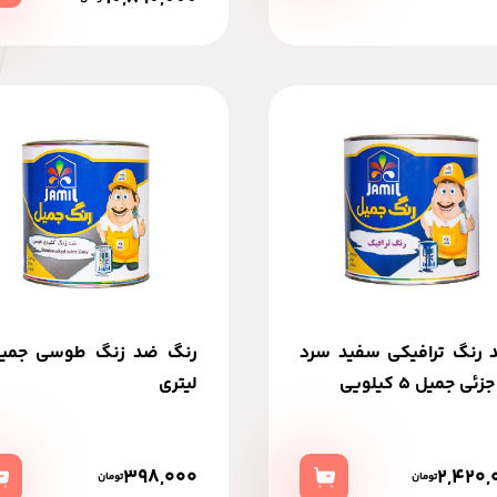
د رنگ ترافیکی سفید سرد
ئی جمیل 5 کیلویی
لیتری
398,000
2,420,
تومان
تومان