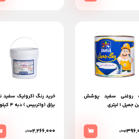
 روغنی سفید پوشش
خرید رنگ اکرولیک سفید ن
جمیل 1 لیتری
براق (واتربیس ) دبه 4 کیلویی
2,266,000
396,
تومان
تومان