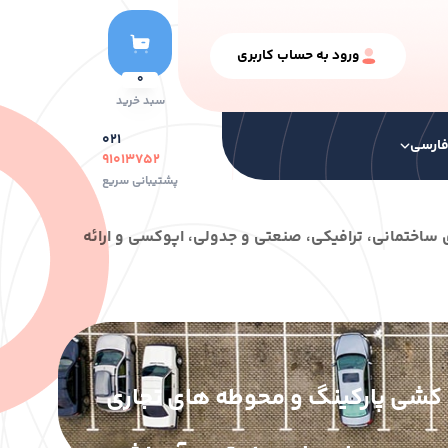
ورود به حساب کاربری
0
سبد خرید
۰۲۱
ارسی
۹۱۰۱۳۷۵۲
پشتیبانی سریع
نگ ها
سایر محصولات
ﺳﺎﺧﺘﻤﺎﻧﯽ، ﺗﺮاﻓﯿﮑﯽ، ﺻﻨﻌﺘﯽ و ﺟﺪوﻟﯽ، اﭘﻮﮐﺴﯽ و اراﺋﻪ
رنگ سری خشک
کشی پارکینگ و محوطه های تجاری