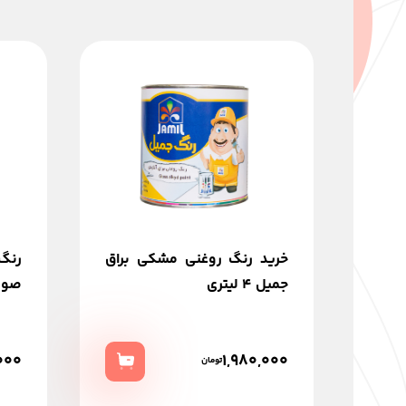
خرید رنگ روغنی مشكی براق
رنگ
جميل 4 ليتري
صورتی 
000
1,980,000
تومان