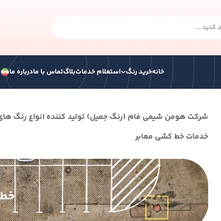
خانه
خرید رنگ
استعلام خدمات
بلاگ
تماس با ما
درباره ما
ف
گ صنعتی
رنگ ساختمانی
رنگ ترافیکی
همه ر
ﺷﺮﮐﺖ ﻫﻮﻣﻦ ﺷﯿﻤﯽ ﻓﺎم (رﻧﮓ ﺟﻤﯿﻞ) ﺗﻮﻟﯿﺪ ﮐﻨﻨﺪه اﻧﻮاع رﻧﮓ ﻫﺎی 
ﺧﺪﻣﺎت ﺧﻂ ﮐﺸﯽ ﻣﻌﺎﺑﺮ
 هوا خشک
رنگ سوله الکیدی
 الکیدی آکرولیک پایه آب
خط 