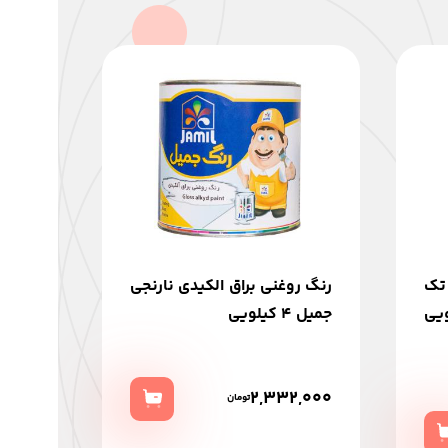
تک
رنگ روغنی براق الکیدی نارنجی
كيلويي
جمیل 4 کیلویی
2,332,000
تومان