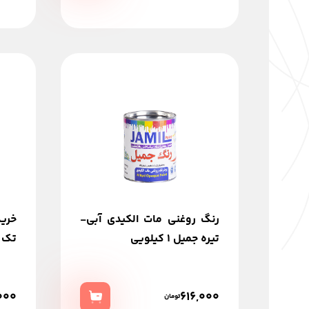
رنگ روغنی مات الکیدی آبی-
خری
تیره جمیل 1 کیلویی
تک جز
000
616,000
تومان