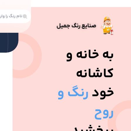
به خانه و
رن
کاشانه
خود
رنگ و
رنگ
رنگ
روح