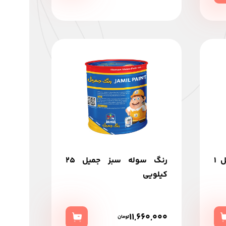
رنگ ضد زنگ طوسی جمیل 1
رنگ سوله سبز جميل 25
كيلويي
11,660,000
تومان