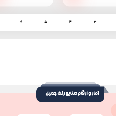
6
5
4
3
آمار و ارقام صنایع رنگ جمیل