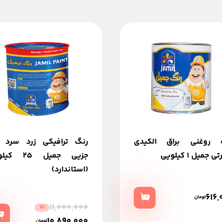
 روغنی براق الکیدی
رنگ ترافیکی زرد سرد 
جمیل 1 کیلویی
جزیی جميل 25 
(استاندارد)
616,
تومان
11,000,000
%1
10,890,000
تومان