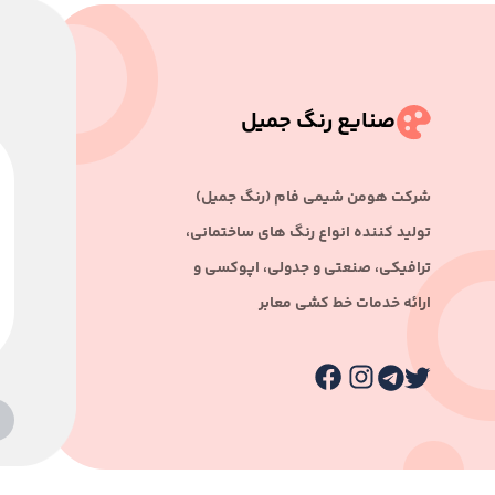
صنایع رنگ جمیل
ﺷﺮﮐﺖ ﻫﻮﻣﻦ ﺷﯿﻤﯽ ﻓﺎم (رﻧﮓ ﺟﻤﯿﻞ)
ﺗﻮﻟﯿﺪ ﮐﻨﻨﺪه اﻧﻮاع رﻧﮓ ﻫﺎی ﺳﺎﺧﺘﻤﺎﻧﯽ،
ﺗﺮاﻓﯿﮑﯽ، ﺻﻨﻌﺘﯽ و ﺟﺪوﻟﯽ، اﭘﻮﮐﺴﯽ و
اراﺋﻪ ﺧﺪﻣﺎت ﺧﻂ ﮐﺸﯽ ﻣﻌﺎﺑﺮ