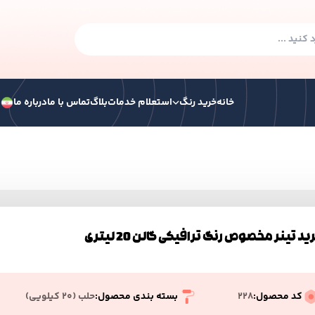
خانه
خرید رنگ
استعلام خدمات
بلاگ
تماس با ما
درباره ما
ف
گ صنعتی
رنگ ساختمانی
رنگ ترافیکی
همه ر
 هوا خشک
رنگ سوله الکیدی
ید تینر مخصوص رنگ ترافیکی گالن 20 لیتری
 الکیدی آکرولیک پایه آب
کد محصول:
228
بسته بندی محصول:
حلب (۲۰ کیلویی)