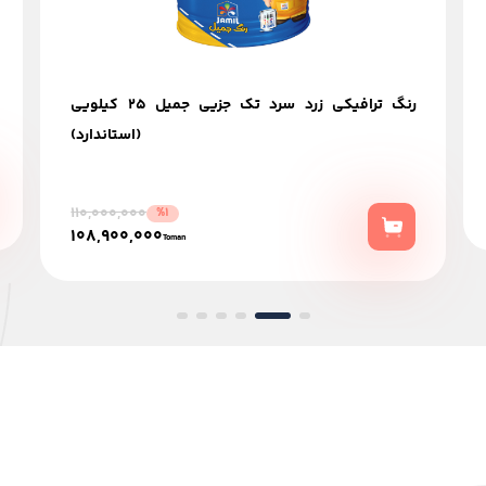
رنگ ترافیکی زرد سرد تک جزیی جميل 25 كيلويي
(استاندارد)
110,000,000
%1
108,900,000
Toman