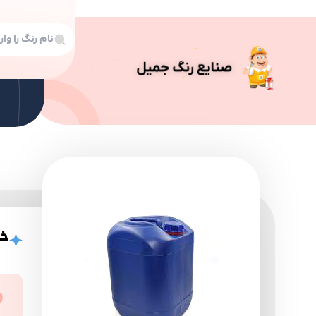
رن
رنگ
خر
رنگ