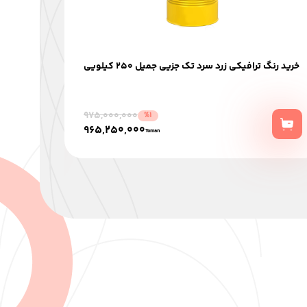
خرید رنگ ترافیکی زرد سرد تک جزیی جميل 250 كيلويي
خری
975,000,000
%1
965,250,000
Toman