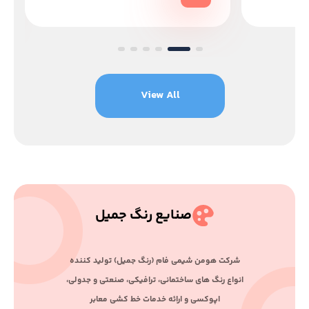
View All
صنایع رنگ جمیل
ﺷﺮﮐﺖ ﻫﻮﻣﻦ ﺷﯿﻤﯽ ﻓﺎم (رﻧﮓ ﺟﻤﯿﻞ) ﺗﻮﻟﯿﺪ ﮐﻨﻨﺪه
اﻧﻮاع رﻧﮓ ﻫﺎی ﺳﺎﺧﺘﻤﺎﻧﯽ، ﺗﺮاﻓﯿﮑﯽ، ﺻﻨﻌﺘﯽ و ﺟﺪوﻟﯽ،
اﭘﻮﮐﺴﯽ و اراﺋﻪ ﺧﺪﻣﺎت ﺧﻂ ﮐﺸﯽ ﻣﻌﺎﺑﺮ