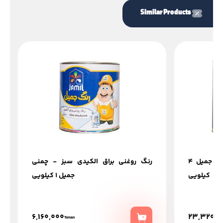
Similar Products
رنگ روغنی براق الکیدی نارنجی جمیل 4
رنگ روغنی براق الکیدی سبز - چمنی
کیلویی
جمیل 1 کیلویی
6,160,000
23,320,0
Toman