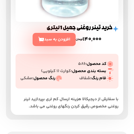
خرید تینر روغنی جمیل 1 لیتری
140,000
افزودن به سبد
تومان
کد محصول:
586
بسته بندی محصول:
کوارت (۱ کیلویی)
فام رنگ:
شفاف
رنگ محصول:
مشکی
با سفارش از دیجیکالا هزینه ارسال کم تری بپردازید تینر
روغنی مخصوص رقیق کردن رنگهای روغنی می باشد.