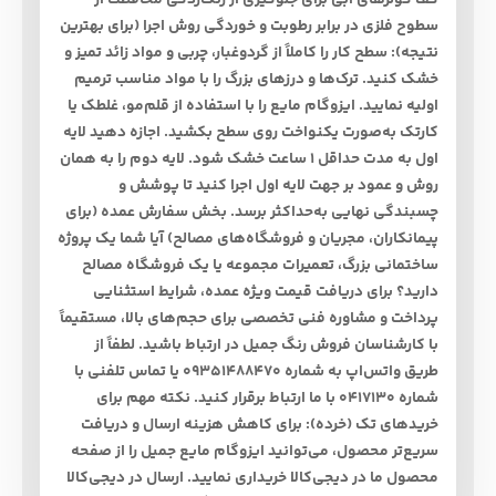
کف کولرهای آبی برای جلوگیری از زنگ‌زدگی محافظت از
سطوح فلزی در برابر رطوبت و خوردگی روش اجرا (برای بهترین
نتیجه): سطح کار را کاملاً از گردوغبار، چربی و مواد زائد تمیز و
خشک کنید. ترک‌ها و درزهای بزرگ را با مواد مناسب ترمیم
اولیه نمایید. ایزوگام مایع را با استفاده از قلم‌مو، غلطک یا
کارتک به‌صورت یکنواخت روی سطح بکشید. اجازه دهید لایه
اول به مدت حداقل ۱ ساعت خشک شود. لایه دوم را به همان
روش و عمود بر جهت لایه اول اجرا کنید تا پوشش و
چسبندگی نهایی به‌حداکثر برسد. بخش سفارش عمده (برای
پیمانکاران، مجریان و فروشگاه‌های مصالح) آیا شما یک پروژه
ساختمانی بزرگ، تعمیرات مجموعه یا یک فروشگاه مصالح
دارید؟ برای دریافت قیمت ویژه عمده، شرایط استثنایی
پرداخت و مشاوره فنی تخصصی برای حجم‌های بالا، مستقیماً
با کارشناسان فروش رنگ جمیل در ارتباط باشید. لطفاً از
طریق واتس‌اپ به شماره 09351488470 یا تماس تلفنی با
شماره 0417130 با ما ارتباط برقرار کنید. نکته مهم برای
خریدهای تک (خرده): برای کاهش هزینه ارسال و دریافت
سریع‌تر محصول، می‌توانید ایزوگام مایع جمیل را از صفحه
محصول ما در دیجی‌کالا خریداری نمایید. ارسال در دیجی‌کالا