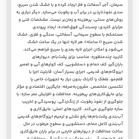
سیمان، آجر، آسفالت و فلز ایجاد کرده و با خشک شدن سریع،
سدی نفوذناپذیر در برابر آب و رطوبت می‌سازد. دیگر نیازی به
روش‌های سنتی، پرهزینه و زمان‌بر نیست. مشخصات فنی و
مزایای کلیدی: چسبندگی فوق‌العاده: ایجاد پیوندی
مستحکم با سطوح سیمانی، آسفالتی، سنگی و فلزی. خشک
شدن سریع (۱ ساعته): هر لایه تنها در یک ساعت خشک
می‌شود و امکان اجرای لایه بعدی را سریع فراهم می‌کند.
کاربرد چندمنظوره: مناسب برای پشت‌بام، دیوارهای
باران‌گیر، کف حمام و دستشویی، کف کولرهای آبی و تعمیر
ایزوگام‌های قدیمی. اجرای بسیار آسان: قابلیت اجرا با
قلم‌مو، غلطک یا کارتک بدون نیاز به تجهیزات خاص یا
تکنسین متخصص. مقرون‌به‌صرفه: جایگزین اقتصادی و مؤثر
برای عایق‌کاری‌های پرهزینه. محافظت و افزایش عمر سازه: با
جلوگیری از نفوذ رطوبت، از زنگ‌زدگی، پوسیدگی و تخریب
سازه جلوگیری می‌کند. کاربردهای اصلی: عایق‌کاری و
آب‌بندی پشت‌بام‌ها رفع نشتی و ترمیم ایزوگام‌های قدیمی
آب‌بندی کامل حمام، دستشویی و سطوح مرطوب در حال
ساخت محافظت از دیوارهای خارجی در برابر باران عایق‌کاری