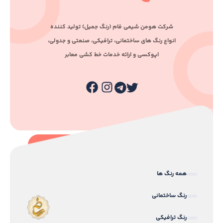
ﺷﺮﮐﺖ ﻫﻮﻣﻦ ﺷﯿﻤﯽ ﻓﺎم (رﻧﮓ ﺟﻤﯿﻞ) ﺗﻮﻟﯿﺪ ﮐﻨﻨﺪه
اﻧﻮاع رﻧﮓ ﻫﺎی ﺳﺎﺧﺘﻤﺎﻧﯽ، ﺗﺮاﻓﯿﮑﯽ، ﺻﻨﻌﺘﯽ و ﺟﺪوﻟﯽ،
اﭘﻮﮐﺴﯽ و اراﺋﻪ ﺧﺪﻣﺎت ﺧﻂ ﮐﺸﯽ ﻣﻌﺎﺑﺮ
همه رنگ ها
رنگ ساختمانی
رنگ ترافیکی