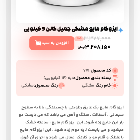
ایزوگام مایع مشگی جمیل گالن 9 کیلویی
3,377,000
%5
افزودن به سبد
3,208,150
تومان
کد محصول:
771
بسته بندی محصول:
دبه (۱۲ کیلیویی)
فام رنگ:
مشگی
رنگ محصول:
مشکی
ایزوگام مایع یک عایق رطوبتی با چسبندگی بالا به سطوح
سیمانی ، آسفالت ، ستگ و آهن می باشد که می بایست دو
بار این مایع زده شود. این ایزوگام مایع 1 ساعته خشک
میشود و می بایست لایه دوم زده شود . این ایزوگام مایع
با غلطک و قلم مو یا کارتک اعمال می شود و اجرای آن فوق