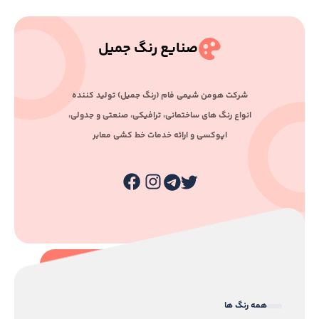
صنایع رنگ جمیل
ﺷﺮﮐﺖ ﻫﻮﻣﻦ ﺷﯿﻤﯽ ﻓﺎم (رﻧﮓ ﺟﻤﯿﻞ) ﺗﻮﻟﯿﺪ ﮐﻨﻨﺪه
اﻧﻮاع رﻧﮓ ﻫﺎی ﺳﺎﺧﺘﻤﺎﻧﯽ، ﺗﺮاﻓﯿﮑﯽ، ﺻﻨﻌﺘﯽ و ﺟﺪوﻟﯽ،
اﭘﻮﮐﺴﯽ و اراﺋﻪ ﺧﺪﻣﺎت ﺧﻂ ﮐﺸﯽ ﻣﻌﺎﺑﺮ
همه رنگ ها