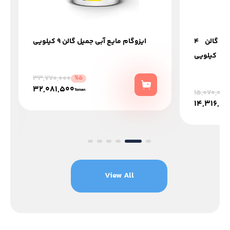
ایزوگام مایع مشگی جمیل گالن 4
ایزوگام مایع آبی جمیل گالن 9 کیلویی
کیلویی
33,770,000
%5
32,081,500
Toman
15,070,000
14,316,5
View All