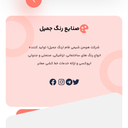
صنایع رنگ جمیل
ﺷﺮﮐﺖ ﻫﻮﻣﻦ ﺷﯿﻤﯽ ﻓﺎم (رﻧﮓ ﺟﻤﯿﻞ) ﺗﻮﻟﯿﺪ ﮐﻨﻨﺪه
اﻧﻮاع رﻧﮓ ﻫﺎی ﺳﺎﺧﺘﻤﺎﻧﯽ، ﺗﺮاﻓﯿﮑﯽ، ﺻﻨﻌﺘﯽ و ﺟﺪوﻟﯽ،
اﭘﻮﮐﺴﯽ و اراﺋﻪ ﺧﺪﻣﺎت ﺧﻂ ﮐﺸﯽ ﻣﻌﺎﺑﺮ