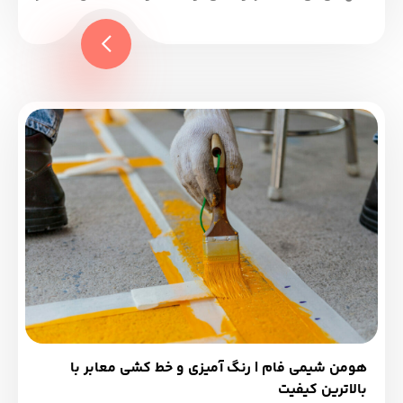
حلال خشک می‌شوند. * مزایا: * خشک شدن سریع‌تر * هزینه کمتر
* قابلیت استفاده در دمای پایین‌تر * معایب: * مقاومت کمتر در
برابر سایش و شرایط آب و هوایی نامناسب * بوی نامطبوع *...
هومن شیمی فام | رنگ آمیزی و خط کشی معابر با
بالاترین کیفیت