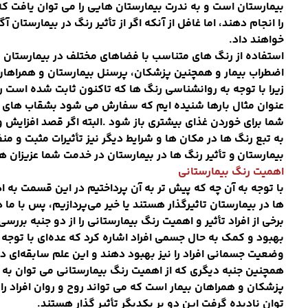
بیمارستان است و به ندرت بیمارستان هایی را می توان یافت که 
را انجام دهند، اما غافل از آنکه اگر از تأثیر رنگ در بیمارستان 
خواهند داد
.
استفاده از رنگ های متناسب با فضاهای مختلف در بیمارستان 
اضطراب بیمار و همچنین پزشکان، پرسنل بیمارستان و همراهان
زیرا با توجه به روانشناسی رنگ ها که تاکنون ثابت شده است رنگ
عنوان مثال بارها شنیده ایم که سفارش می شود بشقاب های خود 
شما برای خوردن غذای بیشتری باز شود
.
البته اگر قصد افزایش و
به تبع رنگ ها در مکان ها و شرایط دیگر نیز تأثیرات مثبت و من
بیمارستان و تأثیر رنگ ها در بیمارستان در خدمت شما عزیزان 
اهمیت رنگ بیمارستانی
با توجه به آن چه که پیش تر به آن پرداختیم در این قسمت به اه
ها در بیمارستان تاثیرگذار هستند یا خیر می
پردازیم، پس با ما 
برخی از افراد تأثیر و اهمیت رنگ بیمارستانی را از دو جنبه بررس
بهبود و کمک به حال جسمی افراد اشاره کرد که عده
ای با توجه
وضعیت جسمانی افراد را نیز بهبود دهند و این علم سابقه
ای د
همچنین جنبه دیگری که از اهمیت رنگ بیمارستانی می توان به آن 
پزشکان و همراهان بیمار است که می تواند روح و روان افراد را 
توان نادیده گرفت این دو بر یکدیگر تأثیر گذار هستند
.