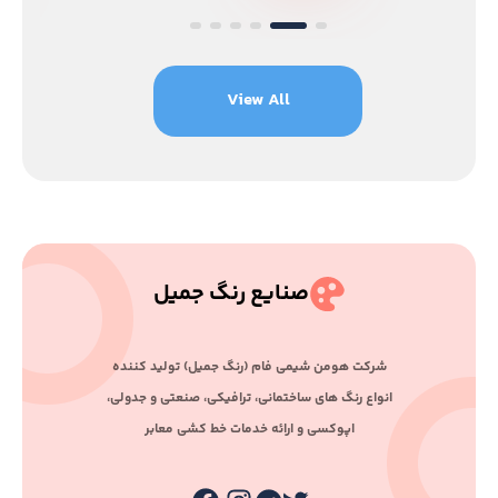
View All
صنایع رنگ جمیل
ﺷﺮﮐﺖ ﻫﻮﻣﻦ ﺷﯿﻤﯽ ﻓﺎم (رﻧﮓ ﺟﻤﯿﻞ) ﺗﻮﻟﯿﺪ ﮐﻨﻨﺪه
اﻧﻮاع رﻧﮓ ﻫﺎی ﺳﺎﺧﺘﻤﺎﻧﯽ، ﺗﺮاﻓﯿﮑﯽ، ﺻﻨﻌﺘﯽ و ﺟﺪوﻟﯽ،
اﭘﻮﮐﺴﯽ و اراﺋﻪ ﺧﺪﻣﺎت ﺧﻂ ﮐﺸﯽ ﻣﻌﺎﺑﺮ