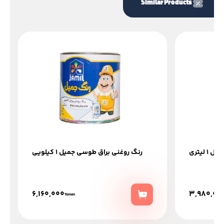
Similar Products
 ليتري
رنگ روغنی براق طوسی جمیل 1 کیلویی
6,160,000
3,980,00
Toman