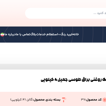
خانه
خرید رنگ
استعلام خدمات
بلاگ
تماس با ما
درباره ما
ف
گ صنعتی
رنگ ساختمانی
رنگ ترافیکی
همه ر
 هوا خشک
رنگ سوله الکیدی
گ روغنی براق طوسی جمیل 4 کیلویی
 الکیدی آکرولیک پایه آب
کد محصول:
37
بسته بندی محصول:
گالن (۴ کیلویی)