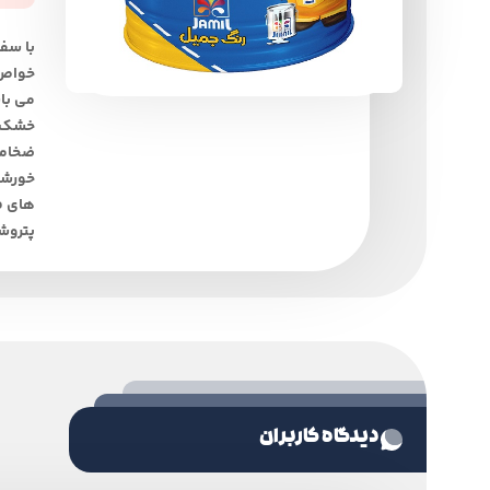
با سف
خواص 
می با
خشک ش
های فل
پتروشی
دیدگاه کاربران