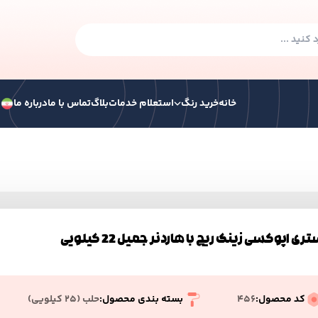
خانه
خرید رنگ
استعلام خدمات
بلاگ
تماس با ما
درباره ما
ف
گ صنعتی
رنگ ساختمانی
رنگ ترافیکی
همه ر
 هوا خشک
رنگ سوله الکیدی
ری اپوکسی زینک ریچ با هاردنر جمیل 22 کیلویی
 الکیدی آکرولیک پایه آب
کد محصول:
456
بسته بندی محصول:
حلب (۲۵ کیلویی)