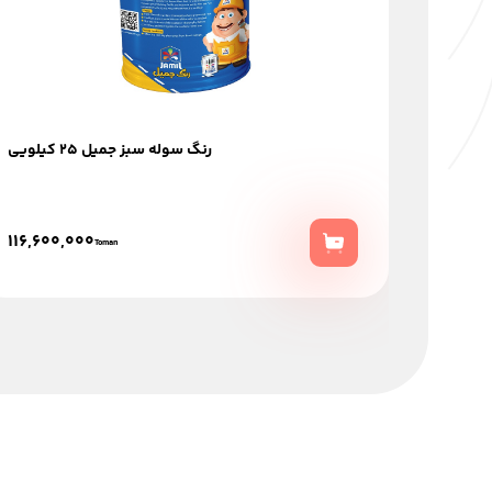
رنگ سوله سبز جميل 25 كيلويي
116,600,000
Toman