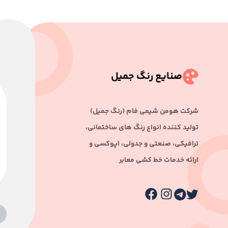
صنایع رنگ جمیل
ﺷﺮﮐﺖ ﻫﻮﻣﻦ ﺷﯿﻤﯽ ﻓﺎم (رﻧﮓ ﺟﻤﯿﻞ)
ﺗﻮﻟﯿﺪ ﮐﻨﻨﺪه اﻧﻮاع رﻧﮓ ﻫﺎی ﺳﺎﺧﺘﻤﺎﻧﯽ،
ﺗﺮاﻓﯿﮑﯽ، ﺻﻨﻌﺘﯽ و ﺟﺪوﻟﯽ، اﭘﻮﮐﺴﯽ و
اراﺋﻪ ﺧﺪﻣﺎت ﺧﻂ ﮐﺸﯽ ﻣﻌﺎﺑﺮ