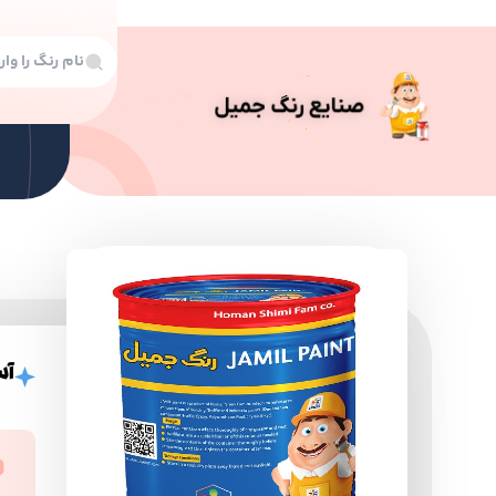
رن
رنگ
آست
رنگ