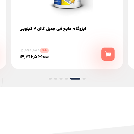
ایزوگام مایع آبی جمیل گالن 4 کیلویی
15,070,000
%5
14,316,500
Toman