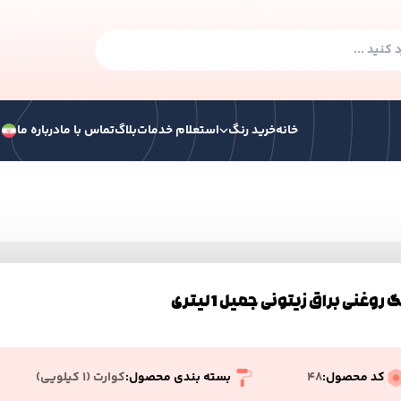
خانه
خرید رنگ
استعلام خدمات
بلاگ
تماس با ما
درباره ما
ف
گ صنعتی
رنگ ساختمانی
رنگ ترافیکی
همه ر
 هوا خشک
رنگ سوله الکیدی
 روغنی براق زیتونی جمیل 1 لیتری
 الکیدی آکرولیک پایه آب
کد محصول:
48
بسته بندی محصول:
کوارت (۱ کیلویی)