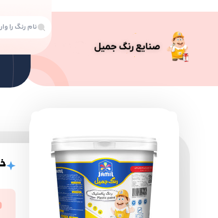
رن
رنگ
خری
رنگ