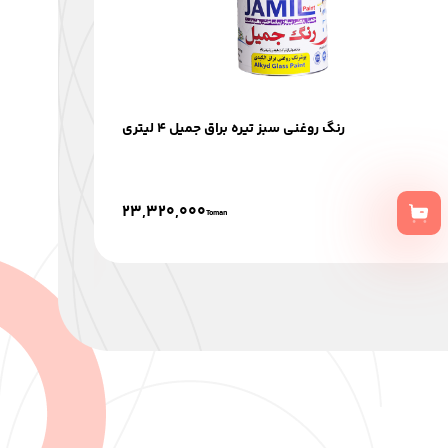
رنگ روغنی سبز تيره براق جميل 4 ليتري
23,320,000
Toman