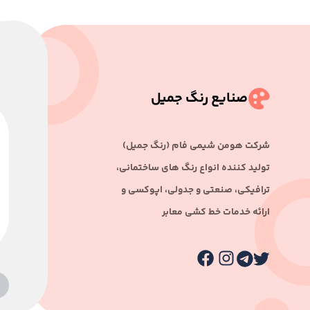
صنایع رنگ جمیل
ﺷﺮﮐﺖ ﻫﻮﻣﻦ ﺷﯿﻤﯽ ﻓﺎم (رﻧﮓ ﺟﻤﯿﻞ)
ﺗﻮﻟﯿﺪ ﮐﻨﻨﺪه اﻧﻮاع رﻧﮓ ﻫﺎی ﺳﺎﺧﺘﻤﺎﻧﯽ،
ﺗﺮاﻓﯿﮑﯽ، ﺻﻨﻌﺘﯽ و ﺟﺪوﻟﯽ، اﭘﻮﮐﺴﯽ و
اراﺋﻪ ﺧﺪﻣﺎت ﺧﻂ ﮐﺸﯽ ﻣﻌﺎﺑﺮ