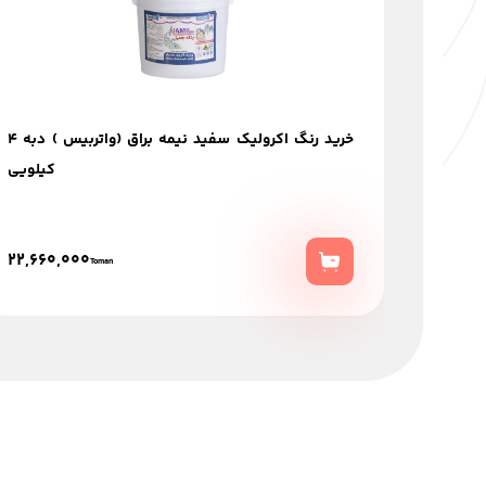
خرید رنگ اکرولیک سفید نیمه براق (واتربیس ) دبه 4
کیلویی
22,660,000
Toman