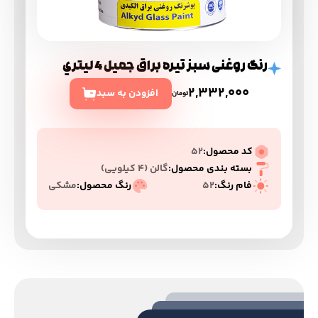
رنگ روغنی سبز تيره براق جميل 4 ليتري
2,332,000
افزودن به سبد
تومان
کد محصول:
52
بسته بندی محصول:
گالن (۴ کیلویی)
فام رنگ:
52
رنگ محصول:
مشکی