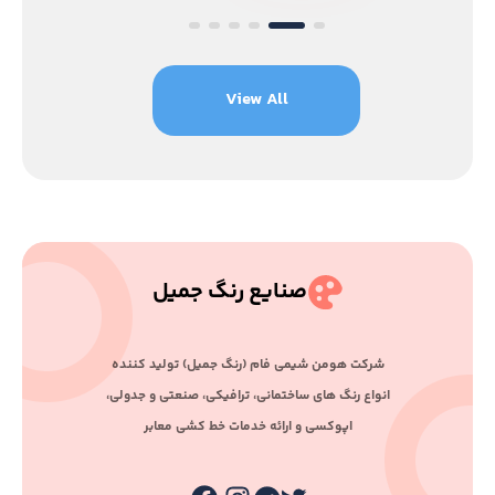
View All
صنایع رنگ جمیل
ﺷﺮﮐﺖ ﻫﻮﻣﻦ ﺷﯿﻤﯽ ﻓﺎم (رﻧﮓ ﺟﻤﯿﻞ) ﺗﻮﻟﯿﺪ ﮐﻨﻨﺪه
اﻧﻮاع رﻧﮓ ﻫﺎی ﺳﺎﺧﺘﻤﺎﻧﯽ، ﺗﺮاﻓﯿﮑﯽ، ﺻﻨﻌﺘﯽ و ﺟﺪوﻟﯽ،
اﭘﻮﮐﺴﯽ و اراﺋﻪ ﺧﺪﻣﺎت ﺧﻂ ﮐﺸﯽ ﻣﻌﺎﺑﺮ