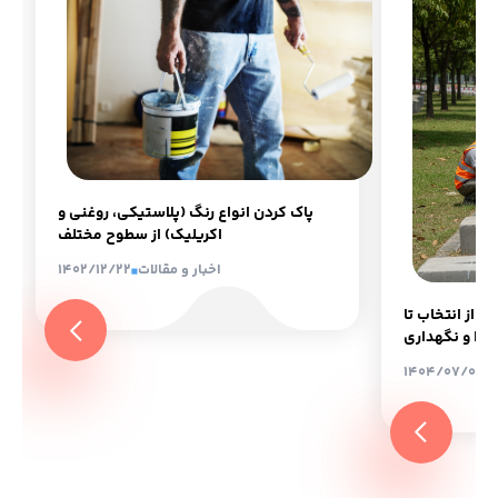
پاک کردن انواع رنگ (پلاستیکی، روغنی و
اکریلیک) از سطوح مختلف
اخبار و مقالات
1402/12/22
: از انتخاب تا
اجرا و نگهداری
1404/07/03