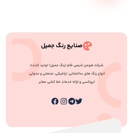
صنایع رنگ جمیل
ﺷﺮﮐﺖ ﻫﻮﻣﻦ ﺷﯿﻤﯽ ﻓﺎم (رﻧﮓ ﺟﻤﯿﻞ) ﺗﻮﻟﯿﺪ ﮐﻨﻨﺪه
اﻧﻮاع رﻧﮓ ﻫﺎی ﺳﺎﺧﺘﻤﺎﻧﯽ، ﺗﺮاﻓﯿﮑﯽ، ﺻﻨﻌﺘﯽ و ﺟﺪوﻟﯽ،
اﭘﻮﮐﺴﯽ و اراﺋﻪ ﺧﺪﻣﺎت ﺧﻂ ﮐﺸﯽ ﻣﻌﺎﺑﺮ