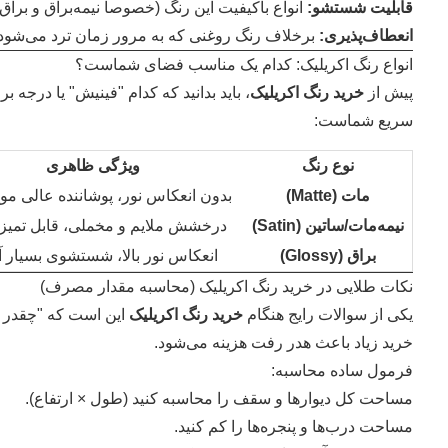
قابلیت شستشو:
انواع باکیفیت این رنگ (خصوصاً نیمه‌براق و براق) ۱۰۰٪ قابل شستشو هستن
انعطاف‌پذیری:
برخلاف رنگ روغنی که به مرور زمان ترد می‌شود
انواع رنگ اکریلیک: کدام یک مناسب فضای شماست؟
پیش از
خرید رنگ اکریلیک
، باید بدانید که کدام "فینیش" یا درجه
سریع شماست:
نوع رنگ
ویژگی ظاهری
مات (Matte)
بدون انعکاس نور، پوشاننده عالی موج
نیمه‌مات/ساتین (Satin)
درخشش ملایم و مخملی، قابل تمیز
براق (Glossy)
انعکاس نور بالا، شستشوی بسیار 
نکات طلایی در خرید رنگ اکریلیک (محاسبه مقدار مصرف)
یکی از سوالات رایج هنگام
خرید رنگ اکریلیک
این است که "چقدر رن
خرید زیاد باعث هدر رفت هزینه می‌شود.
فرمول ساده محاسبه:
مساحت کل دیوارها و سقف را محاسبه کنید (طول × ارتفاع).
مساحت درب‌ها و پنجره‌ها را کم کنید.