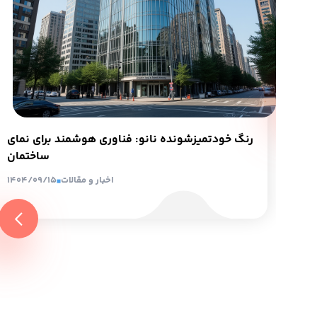
جامع
ردها
1404
رنگ خودتمیزشونده نانو: فناوری هوشمند برای نمای
ساختمان
اخبار و مقالات
1404/09/15