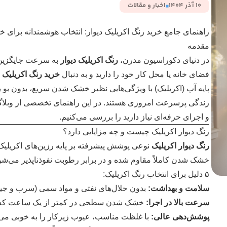
10 آذر 1404
اخبار و مقالات
راهنمای جامع خرید رنگ اکریلیک دیوار: انتخاب هوشمندانه برای خ
مقدمه
در دنیای دکوراسیون مدرن،
رنگ اکریلیک دیوار
به سرعت جایگزین 
فضای خانه یا محل کار خود را دارید و به دنبال
خرید رنگ اکریلیک
ب
پایه آب (اکریلیک) با ویژگی‌هایی نظیر خشک شدن سریع، بدون بو ب
زندگی پرسرعت امروزی هستند. در این راهنمای تخصصی از وبلا
و اجرای حرفه‌ای نیاز دارید را بررسی می‌کنیم.
رنگ دیوار اکریلیک چیست و چه مزایایی دارد؟
رنگ دیوار اکریلیک
نوعی پوشش پیشرفته بر پایه رزین‌های اکریلیک
خشک شدن کاملاً مقاوم شده و در برابر رطوبت نفوذناپذیر می‌شون
۵ دلیل برای انتخاب رنگ اکریلیک:
سلامت و بهداشت:
بدون حلال‌های نفتی و مواد سمی (سرب و جیو
سرعت بالا در اجرا:
خشک شدن سطحی در کمتر از یک ساعت که امکا
پوشش‌دهی عالی:
با غلظت مناسب، عیوب زیرکار را به خوبی می‌پ