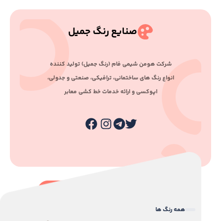
صنایع رنگ جمیل
ﺷﺮﮐﺖ ﻫﻮﻣﻦ ﺷﯿﻤﯽ ﻓﺎم (رﻧﮓ ﺟﻤﯿﻞ) ﺗﻮﻟﯿﺪ ﮐﻨﻨﺪه
اﻧﻮاع رﻧﮓ ﻫﺎی ﺳﺎﺧﺘﻤﺎﻧﯽ، ﺗﺮاﻓﯿﮑﯽ، ﺻﻨﻌﺘﯽ و ﺟﺪوﻟﯽ،
اﭘﻮﮐﺴﯽ و اراﺋﻪ ﺧﺪﻣﺎت ﺧﻂ ﮐﺸﯽ ﻣﻌﺎﺑﺮ
همه رنگ ها