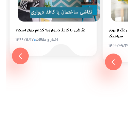
دن رنگ از روی
نقاشی یا کاغذ دیواری؟ کدام بهتر است؟
سرامیک
اخبار و مقالات
1399/11/17
ت
1400/09/29