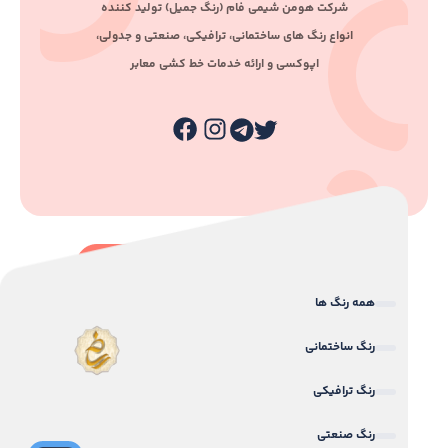
ﺷﺮﮐﺖ ﻫﻮﻣﻦ ﺷﯿﻤﯽ ﻓﺎم (رﻧﮓ ﺟﻤﯿﻞ) ﺗﻮﻟﯿﺪ ﮐﻨﻨﺪه
اﻧﻮاع رﻧﮓ ﻫﺎی ﺳﺎﺧﺘﻤﺎﻧﯽ، ﺗﺮاﻓﯿﮑﯽ، ﺻﻨﻌﺘﯽ و ﺟﺪوﻟﯽ،
اﭘﻮﮐﺴﯽ و اراﺋﻪ ﺧﺪﻣﺎت ﺧﻂ ﮐﺸﯽ ﻣﻌﺎﺑﺮ
همه رنگ ها
رنگ ساختمانی
رنگ ترافیکی
رنگ صنعتی