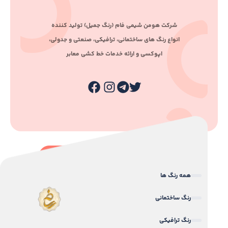
ﺷﺮﮐﺖ ﻫﻮﻣﻦ ﺷﯿﻤﯽ ﻓﺎم (رﻧﮓ ﺟﻤﯿﻞ) ﺗﻮﻟﯿﺪ ﮐﻨﻨﺪه
اﻧﻮاع رﻧﮓ ﻫﺎی ﺳﺎﺧﺘﻤﺎﻧﯽ، ﺗﺮاﻓﯿﮑﯽ، ﺻﻨﻌﺘﯽ و ﺟﺪوﻟﯽ،
اﭘﻮﮐﺴﯽ و اراﺋﻪ ﺧﺪﻣﺎت ﺧﻂ ﮐﺸﯽ ﻣﻌﺎﺑﺮ
همه رنگ ها
رنگ ساختمانی
رنگ ترافیکی