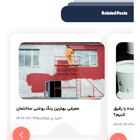
Related Posts
 شده را رقیق
معرفی بهترین رنگ روغنی ساختمان
کنیم؟
اخبار و مقالات
1402/12/13
ات
1402/12/20