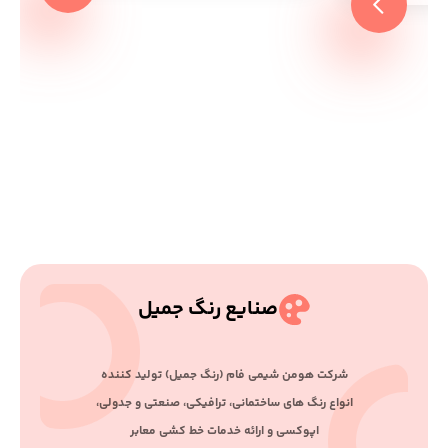
صنایع رنگ جمیل
ﺷﺮﮐﺖ ﻫﻮﻣﻦ ﺷﯿﻤﯽ ﻓﺎم (رﻧﮓ ﺟﻤﯿﻞ) ﺗﻮﻟﯿﺪ ﮐﻨﻨﺪه
اﻧﻮاع رﻧﮓ ﻫﺎی ﺳﺎﺧﺘﻤﺎﻧﯽ، ﺗﺮاﻓﯿﮑﯽ، ﺻﻨﻌﺘﯽ و ﺟﺪوﻟﯽ،
اﭘﻮﮐﺴﯽ و اراﺋﻪ ﺧﺪﻣﺎت ﺧﻂ ﮐﺸﯽ ﻣﻌﺎﺑﺮ