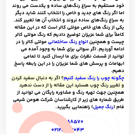
خود مستقیم به سراغ رنگ
های ساده و یکدست می روند
اما اگر رنگ های جدید و خاص را انتخاب کنند شاید دیگر
به سراغ رنگ
های ساده نروند و انتخاب آن ها تغییر کند
.
یکی از رنگ های خاص مولتی کالر است که در این مقاله
کاملاً برای شما عزیزان توضیح دادیم که رنگ مولتی کالر
چیست و همچنین
انواع رنگ ساختمانی
مولتی کالر را در
ادامه آوردیم. اگر سوالی برای شما به وجود آمده می
توانید از قسمت نظرات برای ما ارسال کنید تا تمامی
ابهامات و پرسش های شما عزیزان را در این رابطه پاسخ
دهیم
.
چگونه چوب را رنگ سفید کنیم
؟ اگر به دنبال سفید کردن
و تغییر رنگ چوب هستید این مقاله را از دست ندهید
همچنین جهت تهیه رنگ و مشاوره رایگان می توانید از
طریق شماره های زیر از کارشناسان
ﺷﺮﮐﺖ ﻫﻮﻣﻦ ﺷﯿﻤﯽ
ﻓﺎم (
رﻧﮓ ﺟﻤﯿﻞ
)
راهنمایی بگیرید
.
09121488570
02122093043