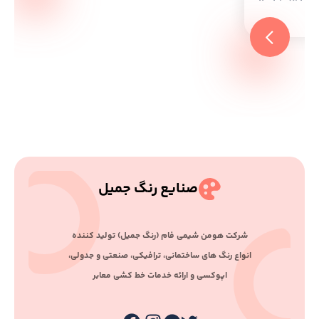
صنایع رنگ جمیل
ﺷﺮﮐﺖ ﻫﻮﻣﻦ ﺷﯿﻤﯽ ﻓﺎم (رﻧﮓ ﺟﻤﯿﻞ) ﺗﻮﻟﯿﺪ ﮐﻨﻨﺪه
اﻧﻮاع رﻧﮓ ﻫﺎی ﺳﺎﺧﺘﻤﺎﻧﯽ، ﺗﺮاﻓﯿﮑﯽ، ﺻﻨﻌﺘﯽ و ﺟﺪوﻟﯽ،
اﭘﻮﮐﺴﯽ و اراﺋﻪ ﺧﺪﻣﺎت ﺧﻂ ﮐﺸﯽ ﻣﻌﺎﺑﺮ