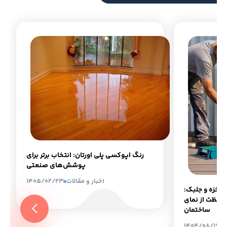
رنگ اپوکسی پلی اورتان: انتخاب برتر برای
پوشش‌های صنعتی
اخبار و مقالات
1405/02/23
د خزه و جلبک:
حافظت از نمای
ساختمان
ت
1404/08/19